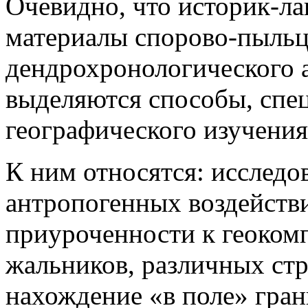
Очевидно, что историк-л
материалы спорово-пыльц
дендрохронологического а
выделяются способы, спе
географического изучени
К ним относятся: иссле­д
антропогенных воздействи
приуроченности к геокомп
жальни­ков, различных ст
нахождение «в поле» гра