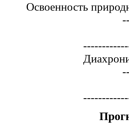
Освоенность природ
-
------------
Диахрони
-
------------
Прог