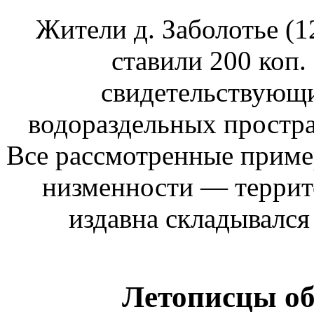
Жители д. Заболотье (12
ставили 200 коп.
свидетельствующ
водораздельных простра
Все рассмотренные приме
низ­менности — террит
издавна склады­вался
Летописцы о