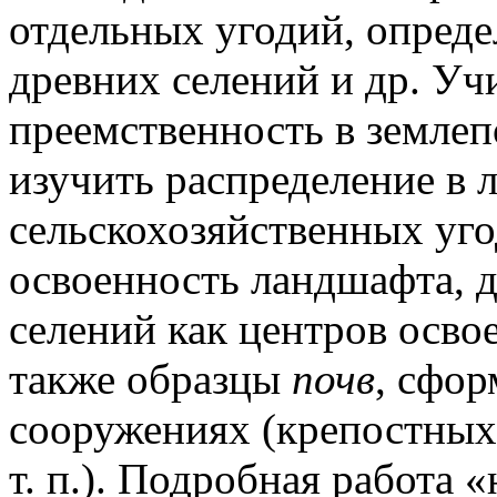
отдельных угодий, опред
древних селений и др. У
преемственность в земле
изучить распределение в
сельскохозяйственных уг
освоенность ландшафта, д
селений как центров освое
также образцы
почв
, сфо
соору­жениях (крепостных
т. п.). Подроб­ная работа 