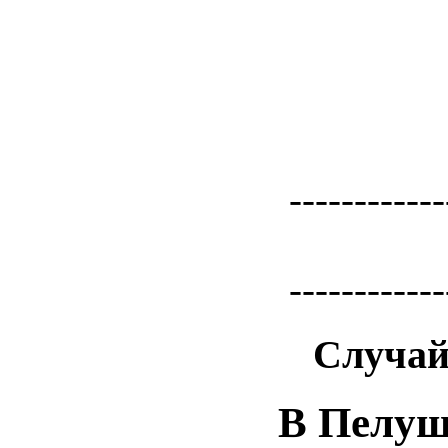
------------
------------
Случай
В Пелуш